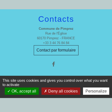
Contacts
Commune de Pimprez
Rue de l'Église
60170 Pimprez - FRANCE
+33 3 44 76 84 84
Contact par formulaire
This site uses cookies and gives you control over what you want
to activate
Mentions légales
-
Politique de confidentialité
-
OK, accept all
Deny all cookies
Personalize
Accessibilité
-
Plan du site
-
Gestion des cookies